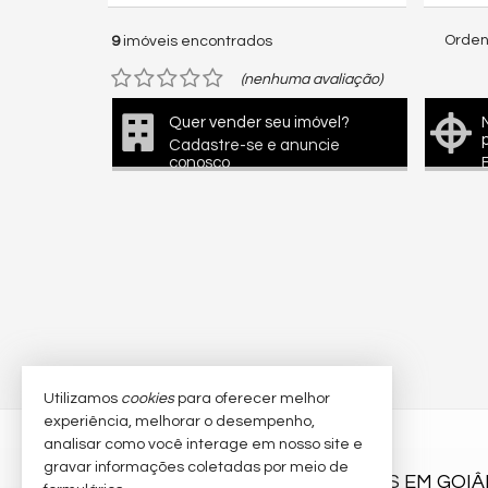
Orden
9
imóveis encontrados
(nenhuma avaliação)
Quer vender seu imóvel?
Cadastre-se e anuncie
conosco
Utilizamos
cookies
para oferecer melhor
experiência, melhorar o desempenho,
analisar como você interage em nosso site e
DIEGO BURJACK
gravar informações coletadas por meio de
CORRETOR DE IMÓVEIS EM GOIÂ