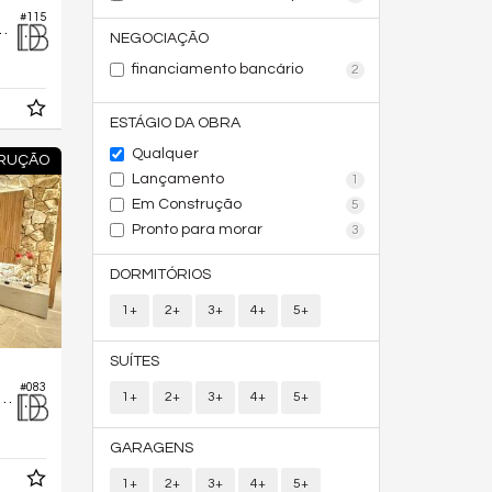
#115
ício Artesano Marista
NEGOCIAÇÃO
financiamento bancário
2
ESTÁGIO DA OBRA
Qualquer
TRUÇÃO
Lançamento
1
Em Construção
5
Pronto para morar
3
DORMITÓRIOS
1+
2+
3+
4+
5+
SUÍTES
#083
1+
2+
3+
4+
5+
ento no Edifício Auro Consciente
GARAGENS
1+
2+
3+
4+
5+