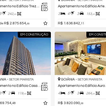
SETOR MARISTA
SETOR MARISTA
#035
Apartamento no Edifício Treze36
Apartamento no Edif
3
3
4
3
242,
153,
00
00
R$ 2.875.654,
R$ 1.636.842,
 de
11
00
EM CONSTRUÇÃO
EM CONS
NIA -
GOIÂNIA -
SETOR MARISTA
SETOR MARISTA
#124
Apartamento no Edifício Casa Neo
Apartam
3
2
4
5
3
119,
264,
00
00
69.754,
R$ 3.820.090,
48
00