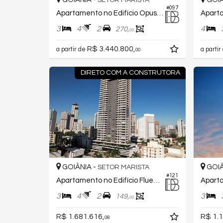
SETOR MARISTA
#097
Apartamento no Edifício Opus Penthouses
3
4
2
4
270,
00
R$ 3.440.800,
a partir de
a partir
00
DIRETO COM A CONSTRUTORA
GOIÂNIA -
GOIÂ
SETOR MARISTA
#121
Apartamento no Edifício Fluence Space Design
3
4
2
3
149,
00
R$ 1.681.616,
R$ 1.1
08