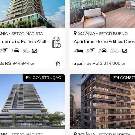
NIA -
GOIÂNIA -
SETOR MARISTA
SETOR BUENO
#108
Apartamento no Edifício Atoll Residências
Apa
2
1
4
5
2
80,
262,
00
00
R$ 944.944,
R$ 3.314.000,
 de
a partir de
00
00
EM CONSTRUÇÃO
EM CONS
NIA -
GOIÂNIA -