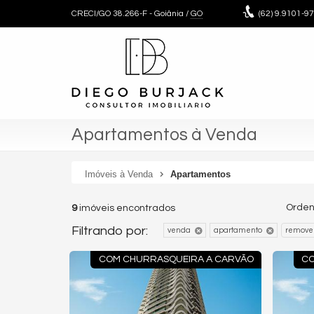
CRECI/GO 38.266-F
- Goiânia /
GO
(62)
9.9101-9
Apartamentos à Venda
Imóveis à Venda
Apartamentos
Orden
9
imóveis encontrados
Filtrando por:
venda
apartamento
remover
COM CHURRASQUEIRA A CARVÃO
CO