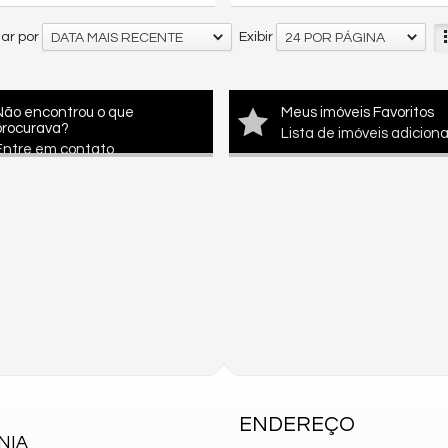
ar por
Exibir
DATA MAIS RECENTE
24 POR PÁGINA
Não encontrou o que
Meus imóveis Favoritos
procurava?
Lista de imóveis adicion
Entre em contato
ENDEREÇO
NIA