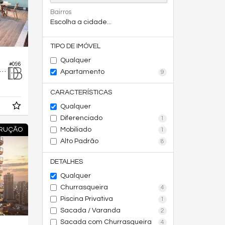
Bairros
Escolha a cidade...
TIPO DE IMÓVEL
Qualquer
#096
rtamento no Edifício Deck 23
Apartamento
9
CARACTERÍSTICAS
Qualquer
Diferenciado
1
Mobiliado
TRUÇÃO
1
Alto Padrão
8
DETALHES
Qualquer
Churrasqueira
4
Piscina Privativa
1
Sacada / Varanda
2
Sacada com Churrasqueira
4