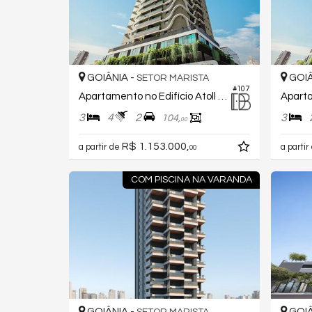
GOIÂNIA -
GOIÂ
SETOR MARISTA
#107
Apartamento no Edifício Atoll Residências
3
4
2
3
104,
00
R$ 1.153.000,
a partir de
a partir
00
COM PISCINA NA VARANDA
GOIÂNIA -
GOIÂ