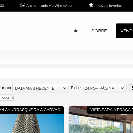
730
Atendimento via WhatsApp
imóveis favoritos
SOBRE
VEND
ar por
Exibir
DATA MAIS RECENTE
24 POR PÁGINA
 todos
M CHURRASQUEIRA A CARVÃO
VISTA PARA A PRAÇA 