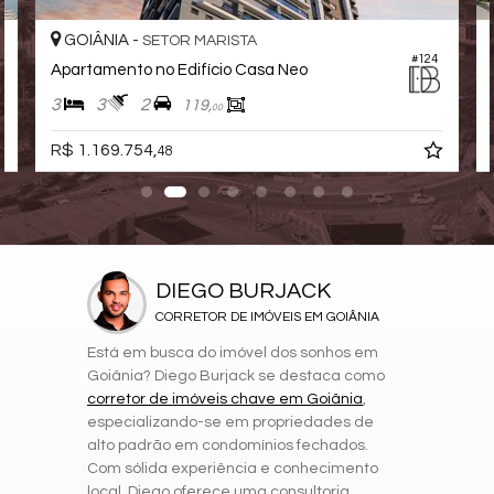
GOIÂNIA -
SETOR MARISTA
#124
Apartamento no Edifício Casa Neo
3
3
2
119,
00
R$ 1.169.754,
48
DIEGO BURJACK
CORRETOR DE IMÓVEIS EM GOIÂNIA
Está em busca do imóvel dos sonhos em
Goiânia? Diego Burjack se destaca como
corretor de imóveis chave em Goiânia
,
especializando-se em propriedades de
alto padrão em condomínios fechados.
Com sólida experiência e conhecimento
local, Diego oferece uma consultoria