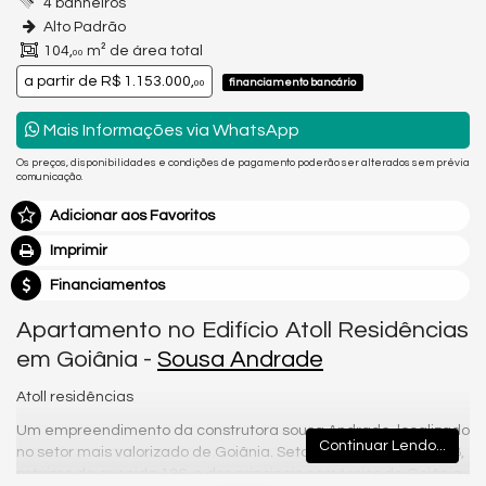
4 banheiros
Alto Padrão
104,
m² de área total
00
a partir de
R$ 1.153.000,
financiamento bancário
00
Mais Informações via WhatsApp
Os preços, disponibilidades e condições de pagamento poderão ser alterados sem prévia
comunicação.
Adicionar aos Favoritos
Imprimir
Financiamentos
Apartamento no Edifício Atoll Residências
em Goiânia -
Sousa Andrade
Atoll residências
Um empreendimento da construtora sousa Andrade, localizado
Continuar Lendo...
no setor mais valorizado de Goiânia. Setor Marista, na rua 1128,
próximo da avenida 136, e dos principais comércios de Goiânia.