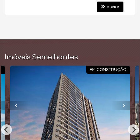
Mini Mercado
enviar
Deck Molhado
Hall Decorado e Mobiliado
RoofTop
Hidromassagem
Imóveis Semelhantes
O
EM CONSTRUÇÃO