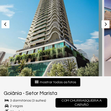
mostrar todas as fotos
Goiânia
-
Setor Marista
3 dormitórios (3 suítes)
COM CHURRASQUEIRA A
CARVÃO
2 vagas