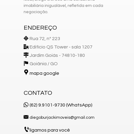
imobiliária inigualável, refletida em cada
negociação.
ENDEREÇO
Rua 72, nº 223
Edifício QS Tower - sala 1207
Jardim Goiás - 74810-180
Goiânia /
GO
mapa google
CONTATO
(62) 9.9101-9730 (WhatsApp)
diegoburjackimoveis@gmail.com
ligamos para você