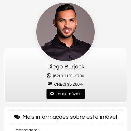
O projeto conta com uma fachada moderna trazendo as onda
e areia do mar, com o arquiteto Alexandre Leite.
Plantas de 70, 80 e 104 m², com 2 e 3 suítes, todos os
apartamento com churrasqueira a carvão.
Lazer completo, e com a primeira piscina laguna de Goiâniax a
inédita sensação de ter um atol particular na sua casa.
Fotos ilustrativas
Diego Burjack
(62) 9.9101-9730
não perca tempo e agenda agora mesmo a sua visita
CRECI 38.266-F
Características do Imóvel
mais imóveis
Aquecimento de Água
Churrasqueira
Piso Porcelanato
Andar Alto
Mais informações sobre este imóvel
Fechadura Eletrônica
Área de Serviço
Living
Mensagem