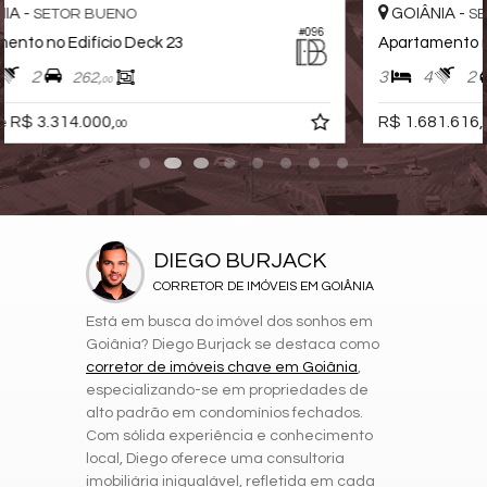
GOIÂNIA -
SETOR MARISTA
96
#121
Apartamento no Edifício Fluence Space Design
3
4
2
149,
00
R$ 1.681.616,
08
DIEGO BURJACK
CORRETOR DE IMÓVEIS EM GOIÂNIA
Está em busca do imóvel dos sonhos em
Goiânia? Diego Burjack se destaca como
corretor de imóveis chave em Goiânia
,
especializando-se em propriedades de
alto padrão em condomínios fechados.
Com sólida experiência e conhecimento
local, Diego oferece uma consultoria
imobiliária inigualável, refletida em cada