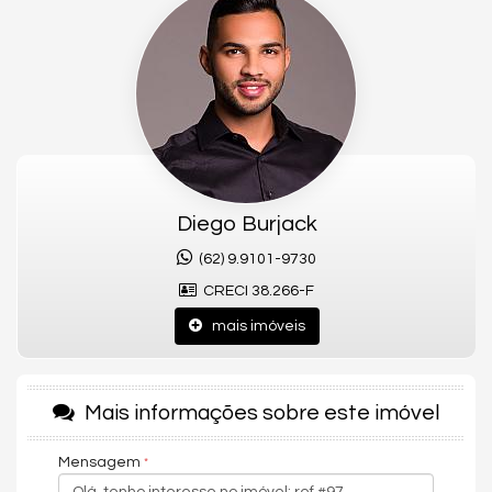
família?
Opus Penthouse pode proporcionar isso para você e sua família,
na melhor localização do setor Marista, na rua 146.
Empreendimento Opus com previsão de entrega para
novembro/2024, e o mais importante...
São plantas de 267 a 504 m², com 3 e 4 suítes, em um
condomínio muito exclusivo a seus moradores.
Lazer e localização.
Diego Burjack
Região com alto potencial de valorização, agenda agora
mesmo a sua visita.
(62) 9.9101-9730
CRECI 38.266-F
Características do Imóvel
mais imóveis
Área de Serviço
Sacada / Varanda
Sala
Piso Porcelanato
Mais informações sobre este imóvel
Andar Alto
Fechadura Eletrônica
Mensagem
Características do Empreendimento
Piscina