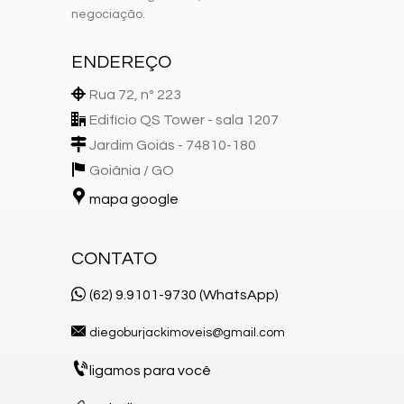
negociação.
ENDEREÇO
Rua 72, nº 223
Edifício QS Tower - sala 1207
Jardim Goiás - 74810-180
Goiânia /
GO
mapa google
CONTATO
(62) 9.9101-9730 (WhatsApp)
diegoburjackimoveis@gmail.com
ligamos para você