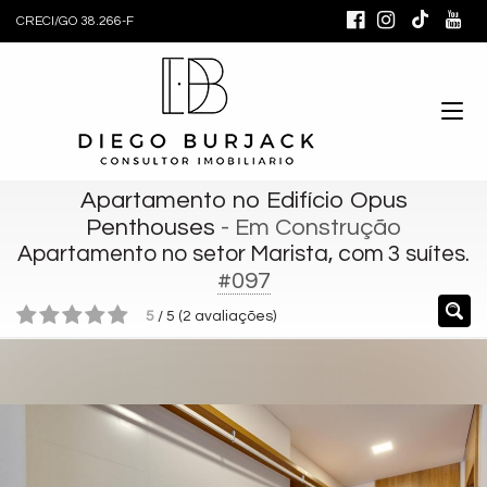
CRECI/GO 38.266-F
Apartamento no Edifício Opus
Penthouses
- Em Construção
Apartamento no setor Marista, com 3 suítes.
#097
5
/
5
(
2
avaliações)