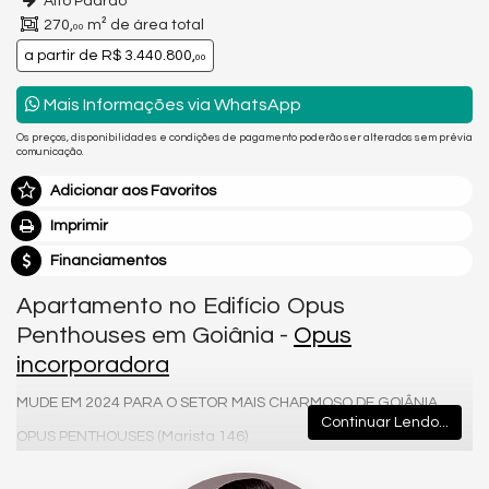
Alto Padrão
270,
m² de área total
00
a partir de
R$ 3.440.800,
00
Mais Informações via WhatsApp
Os preços, disponibilidades e condições de pagamento poderão ser alterados sem prévia
comunicação.
Adicionar aos Favoritos
Imprimir
Financiamentos
Apartamento no Edifício Opus
Penthouses em Goiânia -
Opus
incorporadora
MUDE EM 2024 PARA O SETOR MAIS CHARMOSO DE GOIÂNIA
Continuar Lendo...
OPUS PENTHOUSES (Marista 146)
E se você pudesse ter mais tempo de qualidade com sua